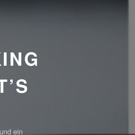
ING
T’S
 und ein