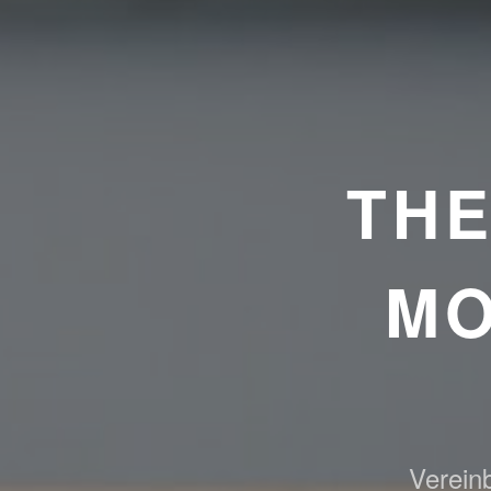
TH
MO
Vereinb