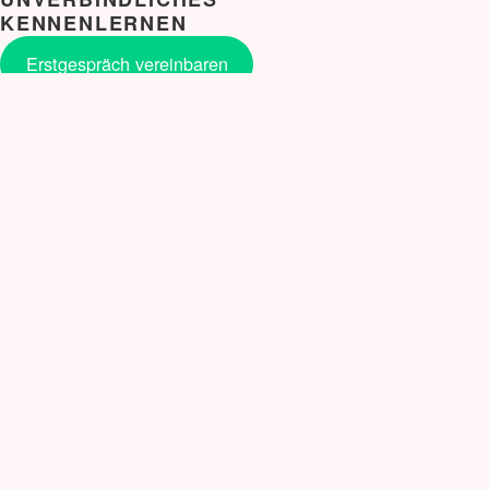
KENNENLERNEN
Erstgespräch vereinbaren
NEUE BLOG BEITRÄGE
Snail Mail auf meine Art.
Verbale Selbstverteidigung für Frauen: Workshop
gegen den Freeze-Zustand
Erstarren – eine Stressreaktion
Mastermind
Geschützt: Eisenhower Methode
Veränderung
Nein sagen
Selbstvertrauen ist kein Event