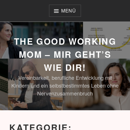
Zum
Inhalt
MENÜ
springen
THE GOOD WORKING
MOM – MIR GEHT’S
WIE DIR!
Vereinbarkeit, berufliche Entwicklung mit
Kindern und ein selbstbestimmtes Leben ohne
Nervenzusammenbruch
KATEGORIE: