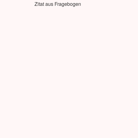
Zitat aus Fragebogen
VERÖFFENTLICHT VON
AN
Alle Beiträge von Anna anzeigen
BEITRAGSNAVIGATI
VORHERIGER BEITRAG
Gemeinsamkeiten unter Müttern