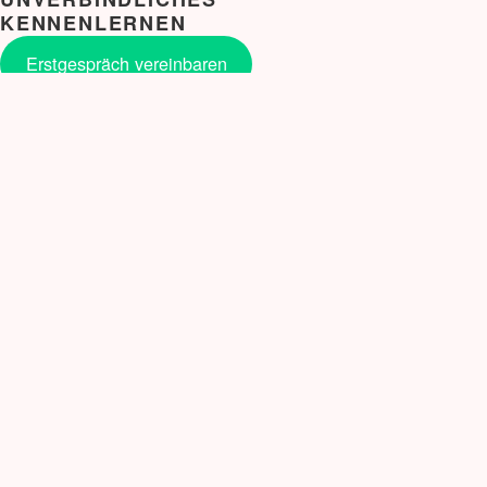
KENNENLERNEN
Erstgespräch vereinbaren
NEUE BLOG BEITRÄGE
Snail Mail auf meine Art.
Verbale Selbstverteidigung für Frauen: Workshop
gegen den Freeze-Zustand
Erstarren – eine Stressreaktion
Mastermind
Geschützt: Eisenhower Methode
Veränderung
Nein sagen
Selbstvertrauen ist kein Event