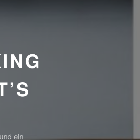
ING
T’S
 und ein