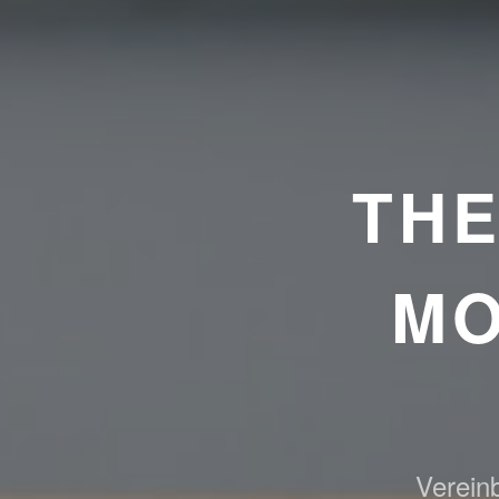
TH
MO
Vereinb