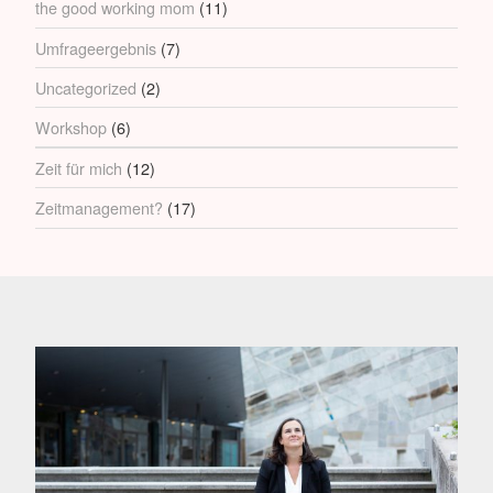
the good working mom
(11)
Umfrageergebnis
(7)
Uncategorized
(2)
Workshop
(6)
Zeit für mich
(12)
Zeitmanagement?
(17)