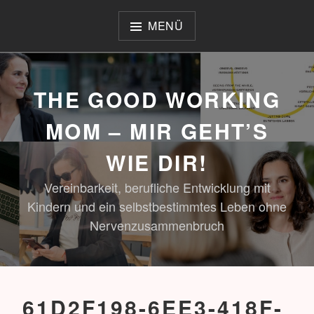
Zum
Inhalt
MENÜ
springen
THE GOOD WORKING
MOM – MIR GEHT’S
WIE DIR!
Vereinbarkeit, berufliche Entwicklung mit
Kindern und ein selbstbestimmtes Leben ohne
Nervenzusammenbruch
61D2F198-6EE3-418F-