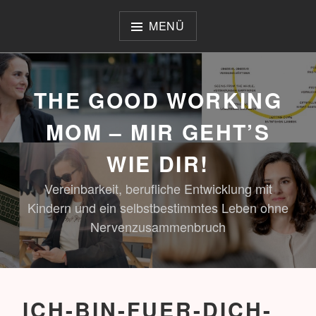
Zum
Inhalt
MENÜ
springen
THE GOOD WORKING
MOM – MIR GEHT’S
WIE DIR!
Vereinbarkeit, berufliche Entwicklung mit
Kindern und ein selbstbestimmtes Leben ohne
Nervenzusammenbruch
ICH-BIN-FUER-DICH-