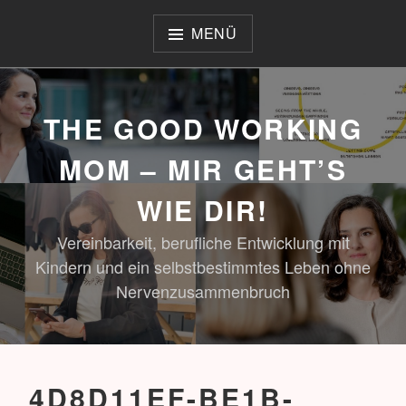
Zum
Inhalt
MENÜ
springen
THE GOOD WORKING
MOM – MIR GEHT’S
WIE DIR!
Vereinbarkeit, berufliche Entwicklung mit
Kindern und ein selbstbestimmtes Leben ohne
Nervenzusammenbruch
4D8D11EF-BE1B-