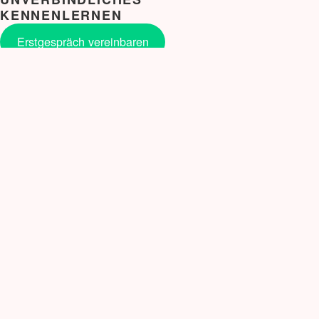
KENNENLERNEN
Erstgespräch vereinbaren
NEUE BLOG BEITRÄGE
Snail Mail auf meine Art.
Verbale Selbstverteidigung für Frauen: Workshop
gegen den Freeze-Zustand
Erstarren – eine Stressreaktion
Mastermind
Geschützt: Eisenhower Methode
Veränderung
Nein sagen
Selbstvertrauen ist kein Event