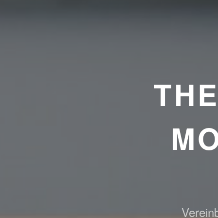
TH
MO
Vereinb