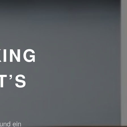
ING
T’S
 und ein