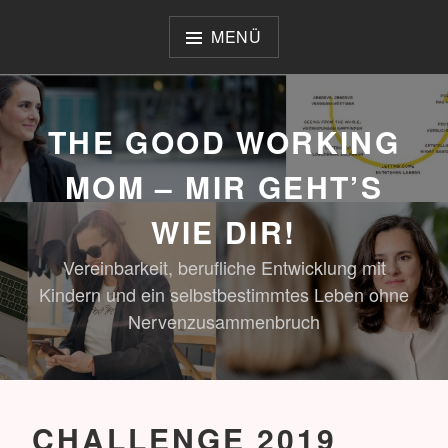
Zum
Inhalt
MENÜ
springen
THE GOOD WORKING
MOM – MIR GEHT’S
WIE DIR!
Vereinbarkeit, berufliche Entwicklung mit
Kindern und ein selbstbestimmtes Leben ohne
Nervenzusammenbruch
CHALLENGE 2019