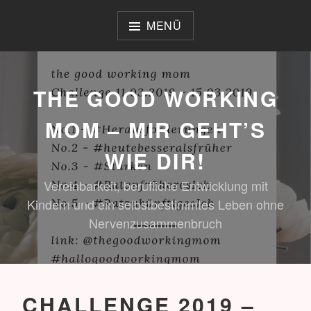
Zum
Inhalt
MENÜ
springen
THE GOOD WORKING
MOM – MIR GEHT’S
WIE DIR!
Vereinbarkeit, berufliche Entwicklung mit
Kindern und ein selbstbestimmtes Leben ohne
Nervenzusammenbruch
CHALLENGE 2019 –