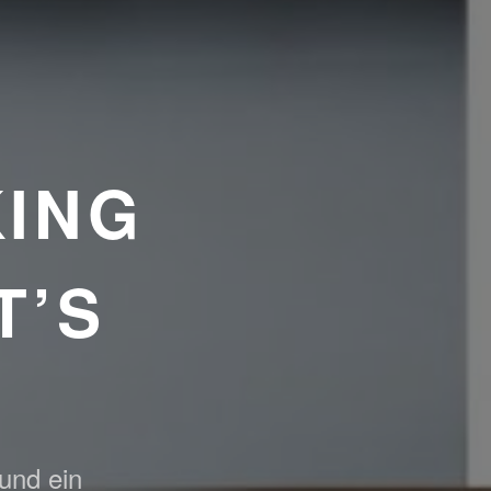
ING
T’S
 und ein