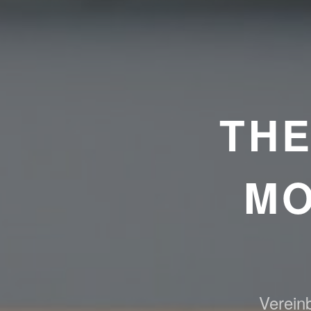
TH
MO
Vereinb