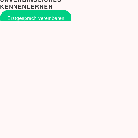
KENNENLERNEN
Erstgespräch vereinbaren
NEUE BLOG BEITRÄGE
Snail Mail auf meine Art.
Verbale Selbstverteidigung für Frauen: Workshop
gegen den Freeze-Zustand
Erstarren – eine Stressreaktion
Mastermind
Geschützt: Eisenhower Methode
Veränderung
Nein sagen
Selbstvertrauen ist kein Event