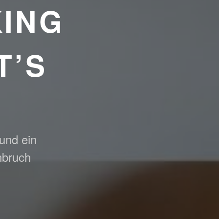
ING
T’S
 und ein
nbruch