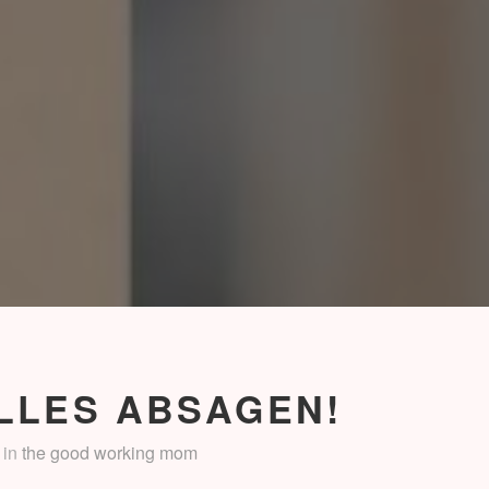
ALLES ABSAGEN!
in
the good working mom