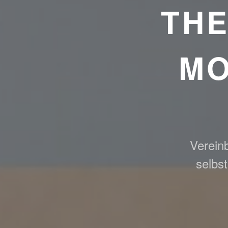
TH
MO
Vereinb
selbs