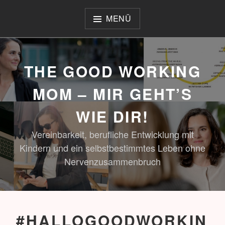
Zum
Inhalt
MENÜ
springen
THE GOOD WORKING
MOM – MIR GEHT’S
WIE DIR!
Vereinbarkeit, berufliche Entwicklung mit
Kindern und ein selbstbestimmtes Leben ohne
Nervenzusammenbruch
#HALLOGOODWORKIN