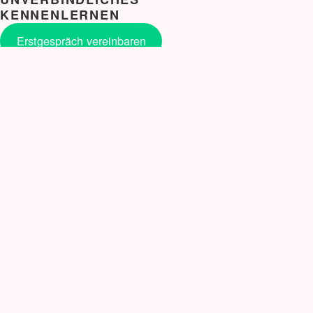
KENNENLERNEN
Erstgespräch vereinbaren
NEUE BLOG BEITRÄGE
Snail Mail auf meine Art.
Verbale Selbstverteidigung für Frauen: Workshop
gegen den Freeze-Zustand
Erstarren – eine Stressreaktion
Mastermind
Geschützt: Eisenhower Methode
Veränderung
Nein sagen
Selbstvertrauen ist kein Event