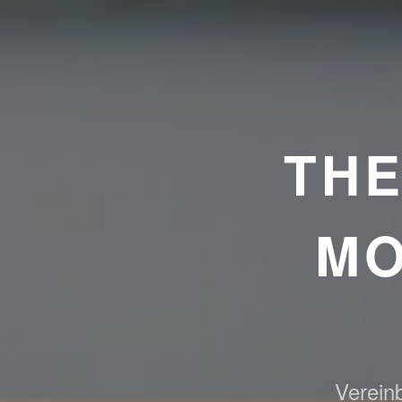
TH
MO
Vereinb