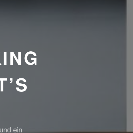
ING
T’S
 und ein