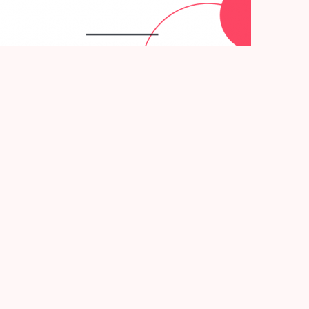
NEN XX-
,
Umfrageergebnis
 Die Zielgruppe meines Blogs sind berufstätige
ie Mütter, die einerseits für alle Themen der Kinder
einer bezahlten Tätigkeit nachgehen, bestimmten
anz andere Herausforderung für sie darstellen,
 einen Kommentar