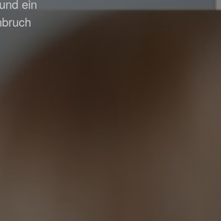
 und ein
nbruch