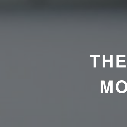
TH
MO