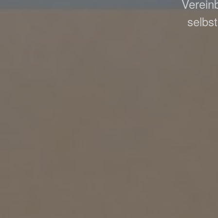
Vereinb
selbs