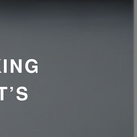
ING
T’S