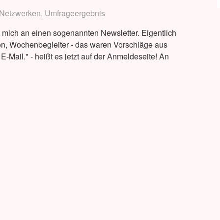
Netzwerken
,
Umfrageergebnis
 mich an einen sogenannten Newsletter. Eigentlich
tion, Wochenbegleiter - das waren Vorschläge aus
-Mail." - heißt es jetzt auf der Anmeldeseite! An
Newsletter
 von zwei Kindern und an 4 …
weiterlesen
→
wollte
ich
 Kommentar
es
nicht
nennen…