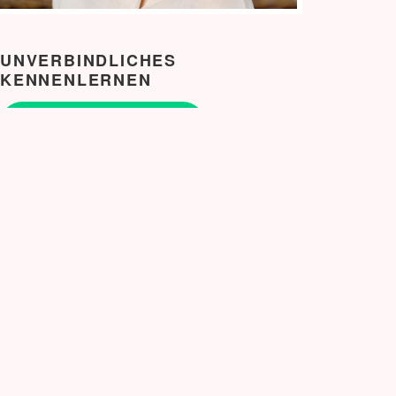
UNVERBINDLICHES
KENNENLERNEN
Erstgespräch vereinbaren
NEUE BLOG BEITRÄGE
Snail Mail auf meine Art.
Verbale Selbstverteidigung für Frauen: Workshop
gegen den Freeze-Zustand
Erstarren – eine Stressreaktion
Mastermind
Geschützt: Eisenhower Methode