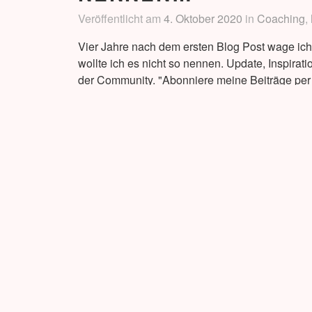
Veröffentlicht am
4. Oktober 2020
in
Coaching
,
Vier Jahre nach dem ersten Blog Post wage ich
wollte ich es nicht so nennen. Update, Inspira
der Community. "Abonniere meine Beiträge per E
den Rahmenbedingungen - verheiratet, Mutter
Verschlagwortet
Newsletter
Schreib einen