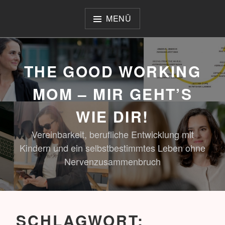
Zum
Inhalt
MENÜ
springen
THE GOOD WORKING
MOM – MIR GEHT’S
WIE DIR!
Vereinbarkeit, berufliche Entwicklung mit
Kindern und ein selbstbestimmtes Leben ohne
Nervenzusammenbruch
SCHLAGWORT: