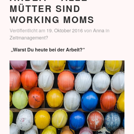
MÜTTER SIND
WORKING MOMS
Veröffentlicht am
19. Oktober 2016
von
Anna
in
Zeitmanagement?
„Warst Du heute bei der Arbeit?“