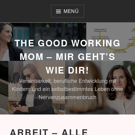
Zum
Inhalt
MENÜ
springen
THE GOOD WORKING
MOM – MIR GEHT’S
WIE DIR!
Vereinbarkeit, berufliche Entwicklung mit
Kindern und ein selbstbestimmtes Leben ohne
Nervenzusammenbruch
ARBEIT – ALLE