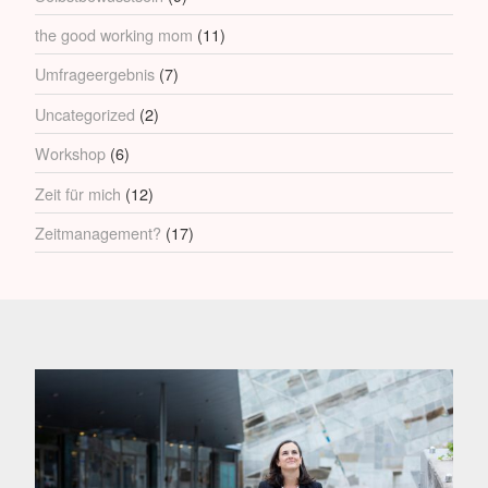
the good working mom
(11)
Umfrageergebnis
(7)
Uncategorized
(2)
Workshop
(6)
Zeit für mich
(12)
Zeitmanagement?
(17)