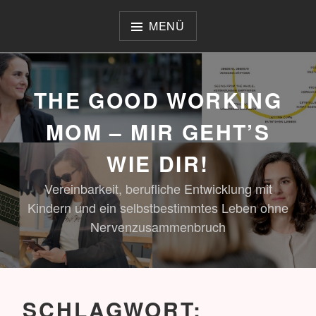
Zum
Inhalt
MENÜ
springen
THE GOOD WORKING
MOM – MIR GEHT’S
WIE DIR!
Vereinbarkeit, berufliche Entwicklung mit
Kindern und ein selbstbestimmtes Leben ohne
Nervenzusammenbruch
SCHLAGWORT: