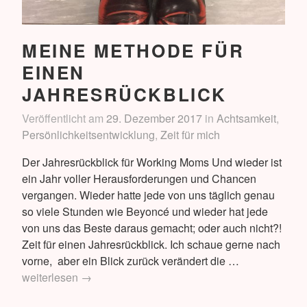
MEINE METHODE FÜR
EINEN
JAHRESRÜCKBLICK
Veröffentlicht am
29. Dezember 2017
in
Achtsamkeit
,
Persönlichkeitsentwicklung
,
Zeit für mich
Der Jahresrückblick für Working Moms Und wieder ist
ein Jahr voller Herausforderungen und Chancen
vergangen. Wieder hatte jede von uns täglich genau
so viele Stunden wie Beyoncé und wieder hat jede
von uns das Beste daraus gemacht; oder auch nicht?!
Zeit für einen Jahresrückblick. Ich schaue gerne nach
Meine
vorne, aber ein Blick zurück verändert die …
Methode
weiterlesen
→
für