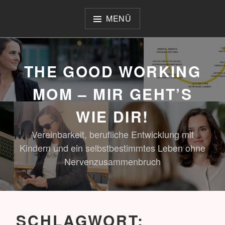
Zum
Inhalt
MENÜ
springen
THE GOOD WORKING
MOM – MIR GEHT’S
WIE DIR!
Vereinbarkeit, berufliche Entwicklung mit
Kindern und ein selbstbestimmtes Leben ohne
Nervenzusammenbruch
SCHLAGWORT: