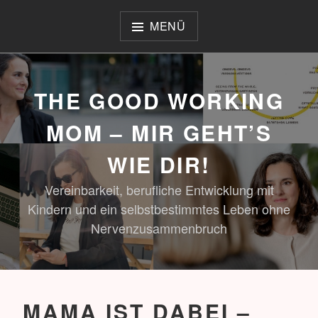
Zum
Inhalt
MENÜ
springen
THE GOOD WORKING
MOM – MIR GEHT’S
WIE DIR!
Vereinbarkeit, berufliche Entwicklung mit
Kindern und ein selbstbestimmtes Leben ohne
Nervenzusammenbruch
MAMA IST DABEI –