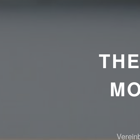
TH
MO
Vereinb