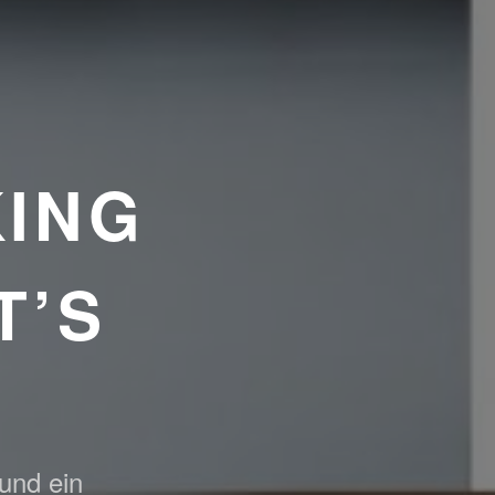
ING
T’S
 und ein