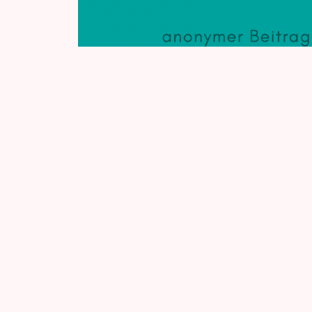
ANERKENNUNG BITT
BESCHEIDEN?
Veröffentlicht am
3. Februar 2019
in
Arbeitsbe
Umfrageergebnis
Ich sah eine erschöpfte Mutter, die nie Anner
halb tot ins Bett fällt und endlich mal gesehe
bescheiden? Es geht um das Thema Anerkennung
ein Strauß Blumen hin und wieder oder ein e