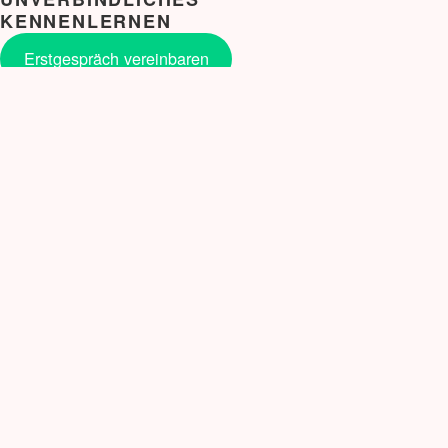
KENNENLERNEN
Erstgespräch vereinbaren
NEUE BLOG BEITRÄGE
Snail Mail auf meine Art.
Verbale Selbstverteidigung für Frauen: Workshop
gegen den Freeze-Zustand
Erstarren – eine Stressreaktion
Mastermind
Geschützt: Eisenhower Methode
Veränderung
Nein sagen
Selbstvertrauen ist kein Event