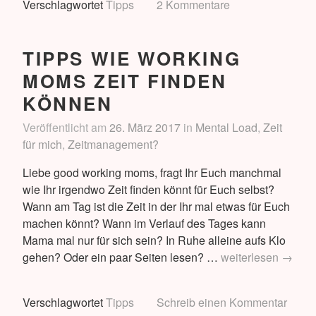
Verschlagwortet
Tipps
2 Kommentare
und
Warten
TIPPS WIE WORKING
MOMS ZEIT FINDEN
KÖNNEN
Veröffentlicht am
26. März 2017
in
Mental Load
,
Zeit
für mich
,
Zeitmanagement?
Liebe good working moms, fragt Ihr Euch manchmal
wie Ihr irgendwo Zeit finden könnt für Euch selbst?
Wann am Tag ist die Zeit in der Ihr mal etwas für Euch
machen könnt? Wann im Verlauf des Tages kann
Mama mal nur für sich sein? In Ruhe alleine aufs Klo
Tipps
gehen? Oder ein paar Seiten lesen? …
weiterlesen
→
wie
working
Verschlagwortet
Tipps
Schreib einen Kommentar
moms