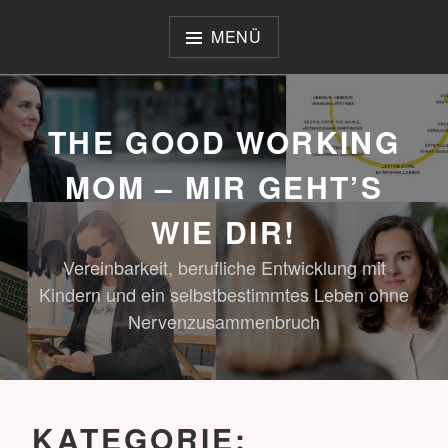
Zum
Inhalt
MENÜ
springen
THE GOOD WORKING
MOM – MIR GEHT’S
WIE DIR!
Vereinbarkeit, berufliche Entwicklung mit
Kindern und ein selbstbestimmtes Leben ohne
Nervenzusammenbruch
KATEGORIE: