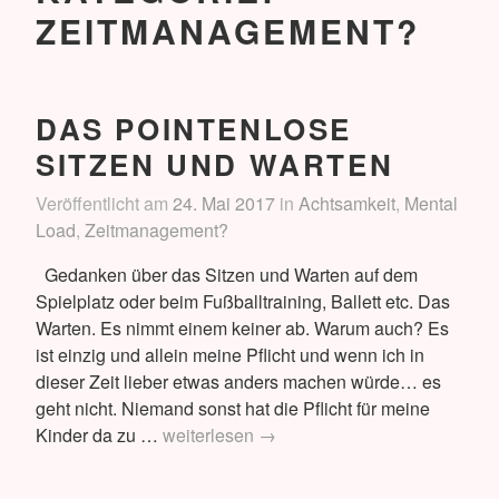
ZEITMANAGEMENT?
DAS POINTENLOSE
SITZEN UND WARTEN
Veröffentlicht am
24. Mai 2017
in
Achtsamkeit
,
Mental
Load
,
Zeitmanagement?
Gedanken über das Sitzen und Warten auf dem
Spielplatz oder beim Fußballtraining, Ballett etc. Das
Warten. Es nimmt einem keiner ab. Warum auch? Es
ist einzig und allein meine Pflicht und wenn ich in
dieser Zeit lieber etwas anders machen würde… es
geht nicht. Niemand sonst hat die Pflicht für meine
Das
Kinder da zu …
weiterlesen
→
pointenlose
Sitzen