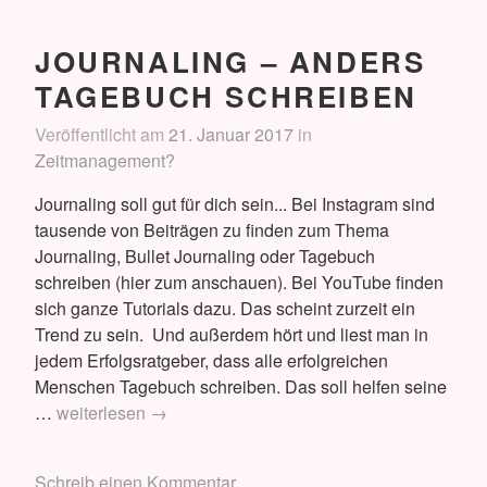
Zeit
finden
JOURNALING – ANDERS
können
TAGEBUCH SCHREIBEN
Veröffentlicht am
21. Januar 2017
in
Zeitmanagement?
Journaling soll gut für dich sein... Bei Instagram sind
tausende von Beiträgen zu finden zum Thema
Journaling, Bullet Journaling oder Tagebuch
schreiben (hier zum anschauen). Bei YouTube finden
sich ganze Tutorials dazu. Das scheint zurzeit ein
Trend zu sein. Und außerdem hört und liest man in
jedem Erfolgsratgeber, dass alle erfolgreichen
Menschen Tagebuch schreiben. Das soll helfen seine
Journaling
…
weiterlesen
→
–
anders
Schreib einen Kommentar