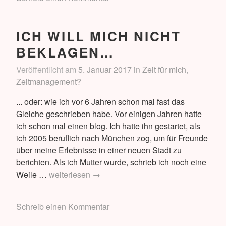
Tagebuch
schreiben
ICH WILL MICH NICHT
BEKLAGEN…
Veröffentlicht am
5. Januar 2017
in
Zeit für mich
,
Zeitmanagement?
... oder: wie ich vor 6 Jahren schon mal fast das
Gleiche geschrieben habe. Vor einigen Jahren hatte
ich schon mal einen blog. Ich hatte ihn gestartet, als
ich 2005 beruflich nach München zog, um für Freunde
über meine Erlebnisse in einer neuen Stadt zu
berichten. Als ich Mutter wurde, schrieb ich noch eine
Ich
Weile …
weiterlesen
→
will
mich
Schreib einen Kommentar
nicht
beklagen…