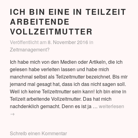
ICH BIN EINE IN TEILZEIT
ARBEITENDE
VOLLZEITMUTTER
Veröffentlicht am
8. November 2016
in
Zeitmanagement?
Ich habe mich von den Medien oder Artikeln, die ich
gelesen habe verleiten lassen und habe mich
manchmal selbst als Teilzeitmutter bezeichnet. Bis mir
jemand mal gesagt hat, dass ich das nicht sagen soll.
Weil ich keine Teilzeitmutter sein kann! Ich bin eine in
Teilzeit arbeitende Vollzeitmutter. Das hat mich
Ich
nachdenklich gemacht. Denn es ist ja …
weiterlesen
bin
→
eine
in
Schreib einen Kommentar
Teilzeit